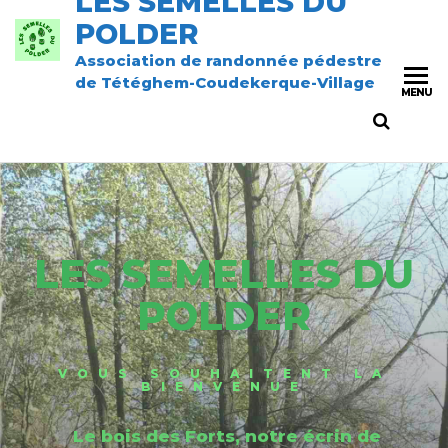
LES SEMELLES DU
POLDER
Association de randonnée pédestre
de Tétéghem-Coudekerque-Village
MENU
LES SEMELLES DU
POLDER
VOUS SOUHAITENT LA
BIENVENUE
Le bois des Forts, notre écrin de