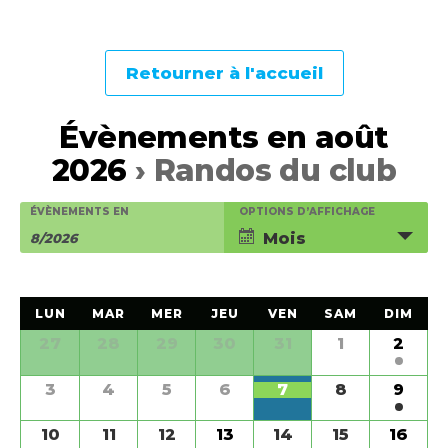
Retourner à l'accueil
Évènements en août
2026
› Randos du club
R
R
N
ÉVÈNEMENTS EN
OPTIONS D’AFFICHAGE
e
Mois
a
e
c
v
c
h
i
C
h
e
LUN
MAR
MER
JEU
VEN
SAM
DIM
g
a
r
e
C
27
28
29
30
a
31
1
2
a
c
l
t
r
l
3
4
5
6
7
8
9
h
i
e
e
c
e
n
o
n
10
11
12
13
14
15
16
d
r