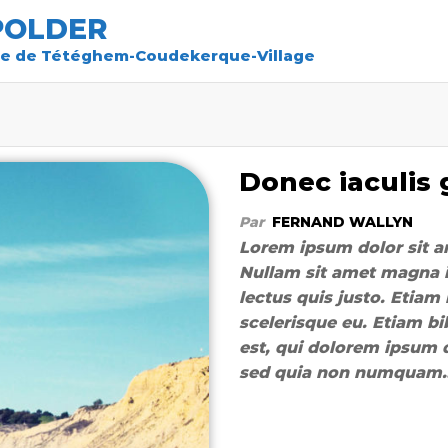
POLDER
re de Tétéghem-Coudekerque-Village
Donec iaculis 
Par
FERNAND WALLYN
Lorem ipsum dolor sit am
Nullam sit amet magna i
lectus quis justo. Etiam 
scelerisque eu. Etiam b
est, qui dolorem ipsum qu
sed quia non numquam