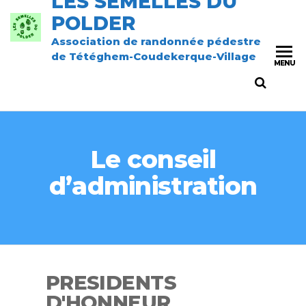
LES SEMELLES DU
POLDER
Association de randonnée pédestre
de Tétéghem-Coudekerque-Village
MENU
Le conseil
d’administration
PRESIDENTS
D'HONNEUR