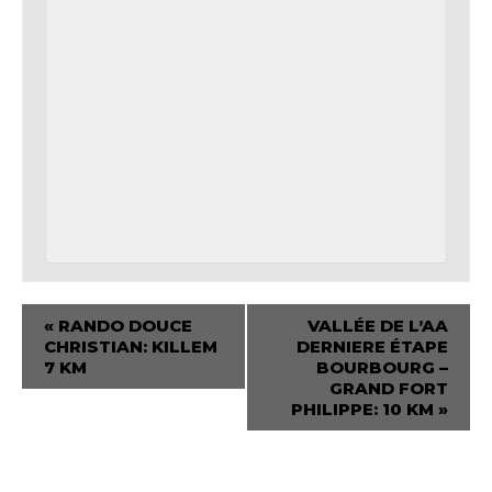
«
RANDO DOUCE
VALLÉE DE L’AA
CHRISTIAN: KILLEM
DERNIERE ÉTAPE
7 KM
BOURBOURG –
GRAND FORT
PHILIPPE: 10 KM
»