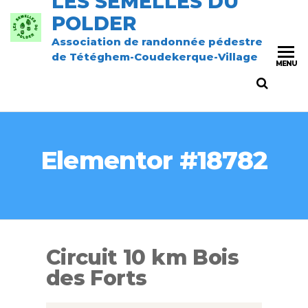
LES SEMELLES DU
POLDER
Association de randonnée pédestre
de Tétéghem-Coudekerque-Village
MENU
Elementor #18782
Circuit 10 km Bois
des Forts