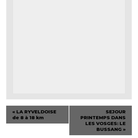
«
LA RYVELDOISE
SEJOUR
de 8 à 18 km
PRINTEMPS DANS
LES VOSGES: LE
BUSSANG
»