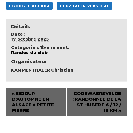
+ GOOGLE AGENDA
+ EXPORTER VERS ICAL
Détails
Date :
17 octobre 2025
Catégorie d’Évènement:
Randos du club
Organisateur
KAMMENTHALER Christian
«
SEJOUR
GODEWAERSVELDE
D’AUTOMNE EN
: RANDONNÉE DE LA
ALSACE à PETITE
ST HUBERT 6 / 12 /
PIERRE
18 KM
»