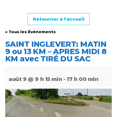
Retourner à l'accueil
« Tous les Évènements
SAINT INGLEVERT: MATIN
9 ou 13 KM – APRES MIDI 8
KM avec TIRÉ DU SAC
août 9 @ 9 h 15 min
-
17 h 00 min