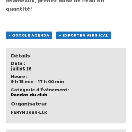
chameaux, prenez donc de l’eau en
quantité!
+ GOOGLE AGENDA
+ EXPORTER VERS ICAL
Détails
Date :
juillet 19
Heure :
9 h 15 min - 17 h 00 min
Catégorie d’Évènement:
Randos du club
Organisateur
FERYN Jean-Luc