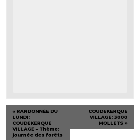
«
RANDONNÉE DU
COUDEKERQUE
LUNDI:
VILLAGE: 3000
COUDEKERQUE
MOLLETS
»
VILLAGE – Thème:
journée des forêts