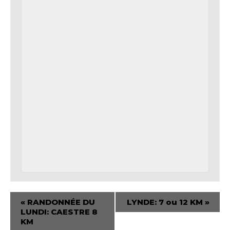
«
RANDONNÉE DU
LYNDE: 7 ou 12 KM
»
LUNDI: CAESTRE 8
KM