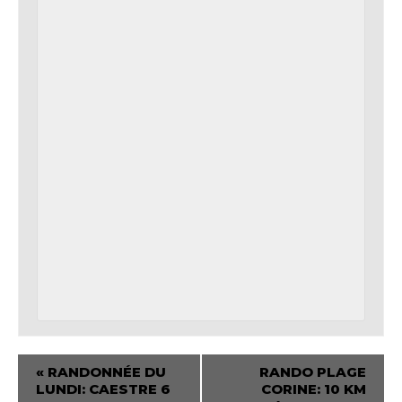
«
RANDONNÉE DU
RANDO PLAGE
LUNDI: CAESTRE 6
CORINE: 10 KM