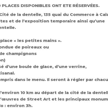
0 PLACES DISPONIBLES ONT ETE RÉSERVÉES.
Cité de la dentelle, 135 quai du Commerce à Cal
tes
et
de
l’exposition
temporaire
ainsi
qu’une
entelle.
place
«
les
petites
mains
».
 fondue de poireaux
ou
 de champignons
on)
 d’une boule de glace, d’une verrine,
isanal.
ompris dans le menu. Il seront à régler par chac
’environ
10
km
au
départ
de
la
cité
de
la
dentel
d’œuvres
de
Street
Art
et
les
principaux
monum
do
:
environ
3h.