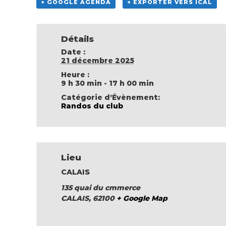
+ GOOGLE AGENDA
+ EXPORTER VERS ICAL
Détails
Date :
21 décembre 2025
Heure :
9 h 30 min - 17 h 00 min
Catégorie d’Évènement:
Randos du club
Lieu
CALAIS
135 quai du cmmerce
CALAIS
,
62100
+ Google Map