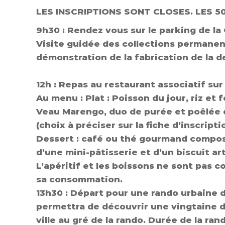
LES INSCRIPTIONS SONT CLOSES. LES 5
9h30
:
Rendez
vous
sur
le
parking
de
la
Visite
guidée
des
collections
permanen
démonstration
de
la
fabrication
de
la
d
12h
:
Repas
au
restaurant
associatif
sur
Au menu
:
Plat : Poisson du jour, riz et
Veau Marengo, duo de purée et poêlée
(choix à préciser sur la fiche d’inscripti
Dessert : café ou thé gourmand composé
d’une mini-pâtisserie et d’un biscuit art
L’apéritif et les boissons ne sont pas c
sa consommation.
13h30
:
Départ
pour
une
rando
urbaine
d
permettra
de
découvrir
une
vingtaine
ville
au
gré
de
la
rando.
Durée
de
la
ran