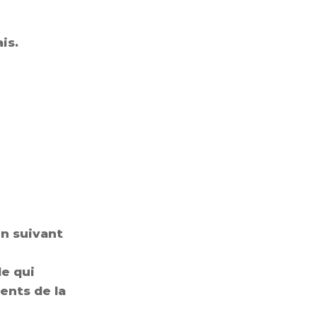
ais
.
un suivant
le
qui
ents
de
la