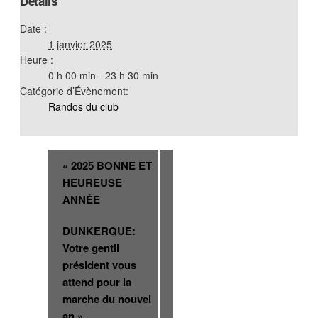
Détails
Date :
1 janvier 2025
Heure :
0 h 00 min - 23 h 30 min
Catégorie d’Évènement:
Randos du club
«
2025 BONNE ET
HEUREUSE
ANNÉE
DUNKERQUE:
Votre gentil
président vous
attend pour la
marche du nouvel
an
»